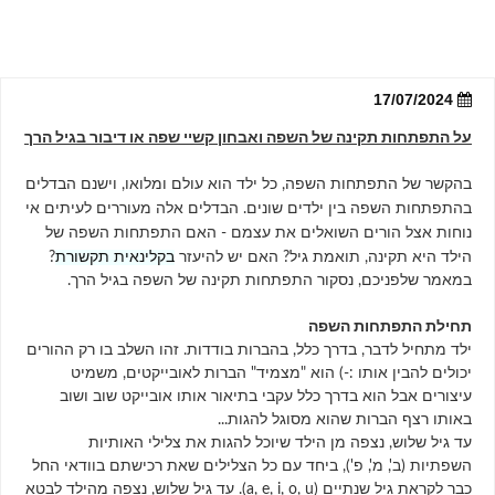
17/07/2024
על התפתחות תקינה של השפה ואבחון קשיי שפה או דיבור בגיל הרך
בהקשר של התפתחות השפה, כל ילד הוא עולם ומלואו, וישנם הבדלים
בהת
פתחות השפה בין ילדים שונים. הבדלים אלה מעוררים לעיתים אי
נוחות אצל הורים השואלים את עצמם - האם התפתחות השפה של
הילד היא תקינה, תואמת גיל? האם יש להיעזר
בקלינאית תקשורת
?
במאמר שלפניכם, נסקור התפתחות תקינה של השפה בגיל הרך.
תחילת התפתחות השפה
ילד מתחיל לדבר, בדרך כלל, בהברות בודדות. זהו השלב בו רק ההורים
יכולים להבין אותו :-) הוא "מצמיד" הברות לאובייקטים, משמיט
עיצורים אבל הוא בדרך כלל עקבי בתיאור אותו אובייקט שוב ושוב
באותו רצף הברות שהוא מסוגל להגות...
עד גיל שלוש, נצפה מן הילד שיוכל להגות את צלילי האותיות
השפתיות (ב', מ', פ'), ביחד עם כל הצלילים שאת רכישתם בוודאי החל
כבר לקראת גיל שנתיים (
a, e, i, o, u
). עד גיל שלוש, נצפה מהילד לבטא