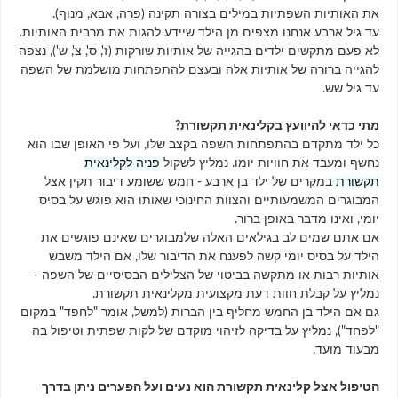
את האותיות השפתיות במילים בצורה תקינה (פרה, אבא, מנוף).
עד גיל ארבע אנחנו מצפים מן הילד שיידע להגות את מרבית האותיות.
לא פעם מתקשים ילדים בהגייה של אותיות שורקות (ז', ס', צ', ש'), נצפה
להגייה ברורה של אותיות אלה ובעצם להתפתחות מושלמת של השפה
עד גיל שש.
מתי כדאי להיוועץ בקלינאית תקשורת?
כל ילד מתקדם בהתפתחות השפה בקצב שלו, ועל פי האופן שבו הוא
נחשף ומעבד את חוויות יומו. נמליץ לשקול
פניה לקלינאית
תקשורת
במקרים של ילד בן ארבע - חמש ששומע דיבור תקין אצל
המבוגרים המשמעותיים והצוות החינוכי שאותו הוא פוגש על בסיס
יומי, ואינו מדבר באופן ברור.
אם אתם שמים לב בגילאים האלה שלמבוגרים שאינם פוגשים את
הילד על בסיס יומי קשה לפענח את הדיבור שלו, אם הילד משבש
אותיות רבות או מתקשה בביטוי של הצלילים הבסיסיים של השפה -
נמליץ על קבלת חוות דעת מקצועית מקלינאית תקשורת.
גם אם הילד בן החמש מחליף בין הברות (למשל, אומר "לחפד" במקום
"לפחד"), נמליץ על בדיקה לזיהוי מוקדם של לקות שפתית וטיפול בה
מבעוד מועד.
הטיפול אצל קלינאית תקשורת הוא נעים ועל הפערים ניתן בדרך