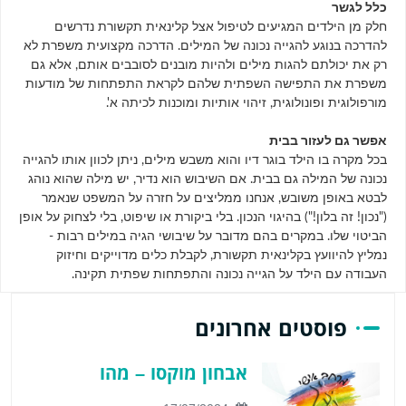
כלל לגשר
חלק מן הילדים המגיעים לטיפול אצל קלינאית תקשורת נדרשים
להדרכה בנוגע להגייה נכונה של המילים. הדרכה מקצועית משפרת לא
רק את יכולתם להגות מילים ולהיות מובנים לסובבים אותם, אלא גם
משפרת את התפישה השפתית שלהם לקראת התפתחות של מודעות
מורפולוגית ופונולוגית, זיהוי אותיות ומוכנות לכיתה א'.
אפשר גם לעזור בבית
בכל מקרה בו הילד בוגר דיו והוא משבש מילים, ניתן לכוון אותו להגייה
נכונה של המילה גם בבית. אם השיבוש הוא נדיר, יש מילה שהוא נוהג
לבטא באופן משובש, אנחנו ממליצים על חזרה על המשפט שנאמר
("נכון! זה בלון!") בהיגוי הנכון. בלי ביקורת או שיפוט, בלי לצחוק על אופן
הביטוי שלו. במקרים בהם מדובר על שיבושי הגיה במילים רבות -
נמליץ להיוועץ בקלינאית תקשורת, לקבלת כלים מדוייקים וחיזוק
העבודה עם הילד על הגייה נכונה והתפתחות שפתית תקינה.
פוסטים אחרונים
אבחון מוקסו – מהו